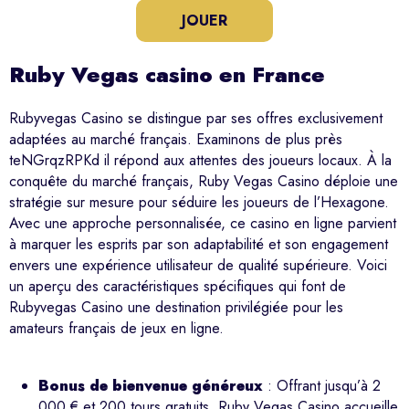
JOUER
Ruby Vegas casino en France
Rubyvegas Casino se distingue par ses offres exclusivement
adaptées au marché français. Examinons de plus près
teNGrqzRPKd il répond aux attentes des joueurs locaux. À la
conquête du marché français, Ruby Vegas Casino déploie une
stratégie sur mesure pour séduire les joueurs de l’Hexagone.
Avec une approche personnalisée, ce casino en ligne parvient
à marquer les esprits par son adaptabilité et son engagement
envers une expérience utilisateur de qualité supérieure. Voici
un aperçu des caractéristiques spécifiques qui font de
Rubyvegas Casino une destination privilégiée pour les
amateurs français de jeux en ligne.
Bonus de bienvenue généreux
: Offrant jusqu’à 2
000 € et 200 tours gratuits, Ruby Vegas Casino accueille