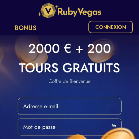
CONNEXION
BONUS