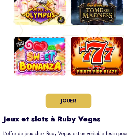
JOUER
Jeux et slots à Ruby Vegas
L’offre de jeux chez Ruby Vegas est un véritable festin pour