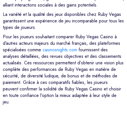
alliant interactions sociales à des gains potentiels.
La variété et la qualité des jeux disponibles chez Ruby Vegas
garantissent une expérience de jeu incomparable pour tous les
types de joueurs.
Pour les joueurs souhaitant comparer Ruby Vegas Casino à
d’autres acteurs majeurs du marché français, des plateformes
spécialisées comme
casinosnights.com
fournissent des
analyses détaillées, des revues objectives et des classements
actualisés. Ces ressources permettent d’obtenir une vision plus
complète des performances de Ruby Vegas en matière de
sécurité, de diversité ludique, de bonus et de méthodes de
paiement. Grâce à ces comparatifs fiables, les joueurs
peuvent confirmer la solidité de Ruby Vegas Casino et choisir
en toute confiance l’option la mieux adaptée à leur style de
jeu.